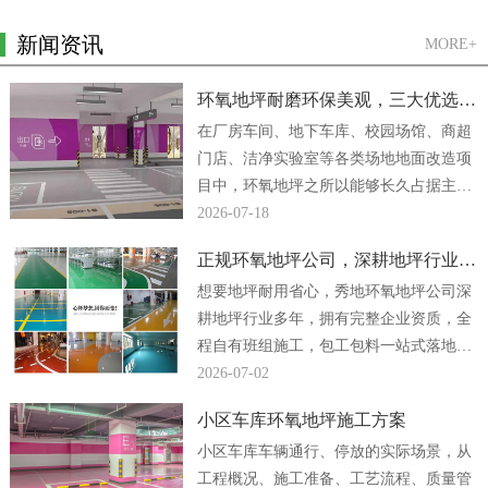
新闻资讯
MORE+
环氧地坪耐磨环保美观，三大优选方案
在厂房车间、地下车库、校园场馆、商超
门店、洁净实验室等各类场地地面改造项
目中，环氧地坪之所以能够长久占据主流
地位，核心原因便是它同时兼顾强悍耐磨
2026-07-18
性能、绿色环保...
正规环氧地坪公司，深耕地坪行业多年
想要地坪耐用省心，秀地环氧地坪公司深
耕地坪行业多年，拥有完整企业资质，全
程自有班组施工，包工包料一站式落地，
厂房、车间、地下车库地坪工程均可放心
2026-07-02
合作。...
小区车库环氧地坪施工方案
小区车库车辆通行、停放的实际场景，从
工程概况、施工准备、工艺流程、质量管