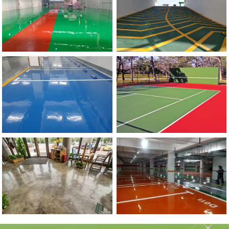
流
地
动
滑
郑
州
市
政
委
停
车
场
防
坡
河南硅PU球场地坪
滑
道
郑
州
环
氧
自
流
平
地
环氧复古地坪
坪施
工