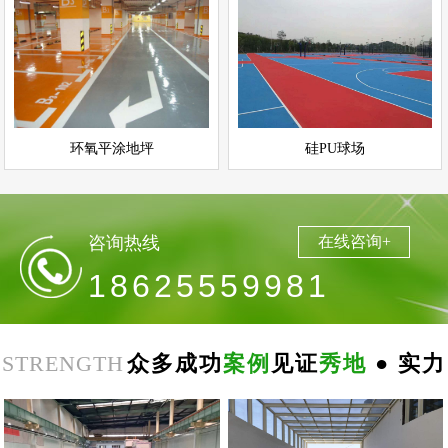
环氧平涂地坪
硅PU球场
情
查看详情
运动场地坪
环氧地坪
立即询问
立即询问
环氧平涂地坪
硅PU球场
咨询热线
在线咨询+
18625559981
STRENGTH
众多成功
案例
见证
秀地
● 实力
郑
州
思
念
食
品
环
氧
自
平
南
阳
地
下
停
车
场
无
震
防