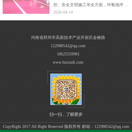
控、安全文明施工等全方面，环氧地坪公
司编辑完整规范了小区车库环氧地坪施工
2026-04-14
方案，贴合现场施工落地需求。...
河南省郑州市高新技术产业开发区金梭路
122988542@qq.com
18625559981
www.hnxiudi.com
CopyRight 2017 All Right Reserved 版权所有 邮箱：122988542@qq.com