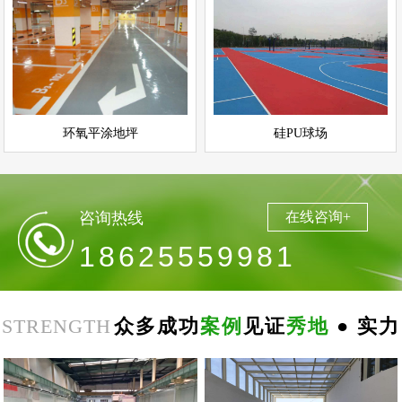
环氧平涂地坪
硅PU球场
情
查看详情
运动场地坪
环氧地坪
立即询问
立即询问
环氧平涂地坪
硅PU球场
咨询热线
在线咨询+
18625559981
STRENGTH
众多成功
案例
见证
秀地
● 实力
郑
州
思
念
食
品
环
氧
自
平
南
阳
地
下
停
车
场
无
震
防