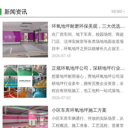
新闻资讯
MORE+
环氧地坪耐磨环保美观，三大优选方案
在厂房车间、地下车库、校园场馆、商超
门店、洁净实验室等各类场地地面改造项
目中，环氧地坪之所以能够长久占据主流
地位，核心原因便是它同时兼顾强悍耐磨
2026-07-18
性能、绿色环保...
正规环氧地坪公司，深耕地坪行业多年
想要地坪耐用省心，秀地环氧地坪公司深
耕地坪行业多年，拥有完整企业资质，全
程自有班组施工，包工包料一站式落地，
厂房、车间、地下车库地坪工程均可放心
2026-07-02
合作。...
小区车库环氧地坪施工方案
小区车库车辆通行、停放的实际场景，从
工程概况、施工准备、工艺流程、质量管