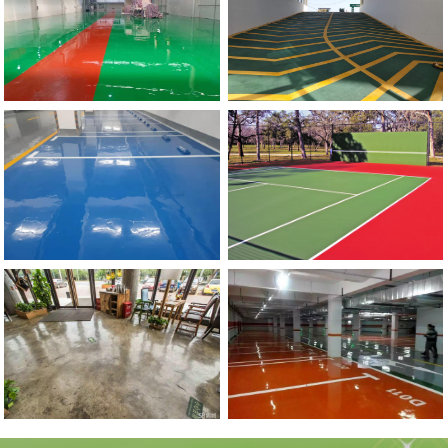
流
地
动
滑
郑
州
市
政
委
停
车
场
防
坡
河南硅PU球场地坪
滑
道
郑
州
环
氧
自
流
平
地
环氧复古地坪
坪施
工