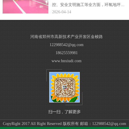
控、安全文明施工等全方面，环氧地坪公
司编辑完整规范了小区车库环氧地坪施工
2026-04-14
方案，贴合现场施工落地需求。...
河南省郑州市高新技术产业开发区金梭路
122988542@qq.com
18625559981
www.hnxiudi.com
CopyRight 2017 All Right Reserved 版权所有 邮箱：122988542@qq.com