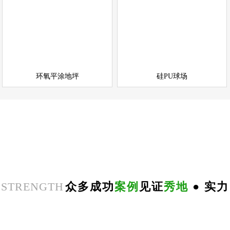
环氧平涂地坪
硅PU球场
情
查看详情
运动场地坪
环氧地坪
立即询问
立即询问
环氧平涂地坪
硅PU球场
咨询热线
在线咨询+
18625559981
STRENGTH
众多成功
案例
见证
秀地
● 实力
郑
州
思
念
食
品
环
氧
自
平
南
阳
地
下
停
车
场
无
震
防