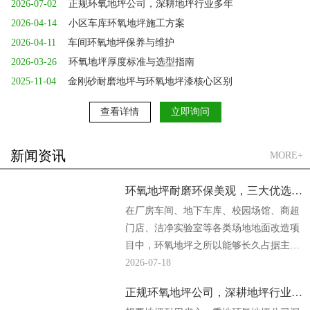
2026-07-02
正规环氧地坪公司，深耕地坪行业多年
2026-04-14
小区车库环氧地坪施工方案
2026-04-11
车间环氧地坪保养与维护
2026-03-26
环氧地坪厚度标准与选型指南
2025-11-04
金刚砂耐磨地坪与环氧地坪漆核心区别
查看详情
立即询问
新闻资讯
MORE+
环氧地坪耐磨环保美观，三大优选方案
在厂房车间、地下车库、校园场馆、商超
门店、洁净实验室等各类场地地面改造项
目中，环氧地坪之所以能够长久占据主流
地位，核心原因便是它同时兼顾强悍耐磨
2026-07-18
性能、绿色环保...
正规环氧地坪公司，深耕地坪行业多年