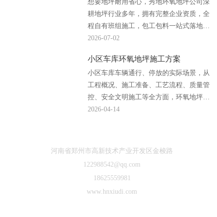
想要地坪耐用省心，秀地环氧地坪公司深
耕地坪行业多年，拥有完整企业资质，全
程自有班组施工，包工包料一站式落地，
厂房、车间、地下车库地坪工程均可放心
2026-07-02
合作。...
小区车库环氧地坪施工方案
小区车库车辆通行、停放的实际场景，从
工程概况、施工准备、工艺流程、质量管
控、安全文明施工等全方面，环氧地坪公
司编辑完整规范了小区车库环氧地坪施工
2026-04-14
方案，贴合现场施工落地需求。...
河南省郑州市高新技术产业开发区金梭路
122988542@qq.com
18625559981
www.hnxiudi.com