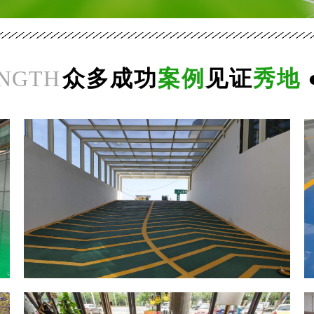
NGTH
众多成功
案例
见证
秀地
南
阳
地
下
停
车
场
无
震
防
动
滑
环氧复古地坪