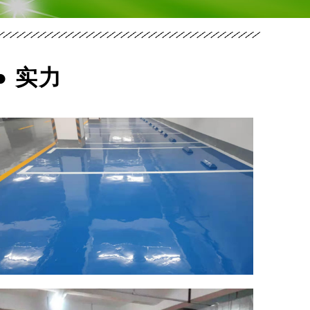
● 实力
郑
州
市
政
委
停
车
场
防
坡
滑
道
郑
州
环
氧
自
流
平
地