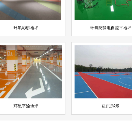
立即询问
环氧彩砂地坪
环氧防静电自流平地坪
氧平涂地坪
硅PU球场
查看详情
运动场地坪
坪
立即询问
环氧平涂地坪
硅PU球场