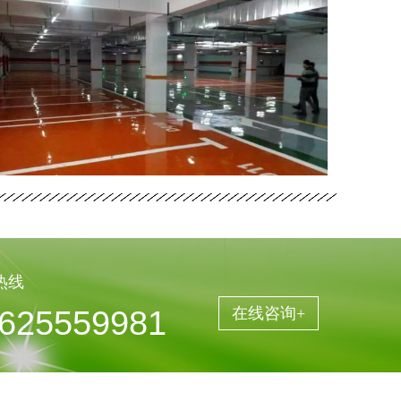
坪施
工
热线
625559981
在线咨询+