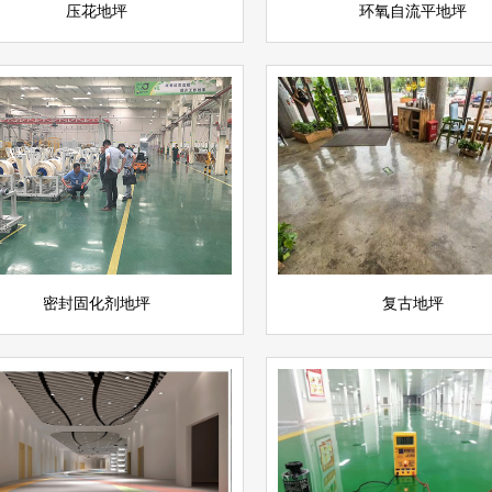
压花地坪
环氧自流平地坪
固化剂地坪
复古地坪
查看详情
坪
环氧地坪
立即询问
密封固化剂地坪
复古地坪
环氧防静电自流平地坪
氧彩砂地坪
查看详情
坪
环氧地坪