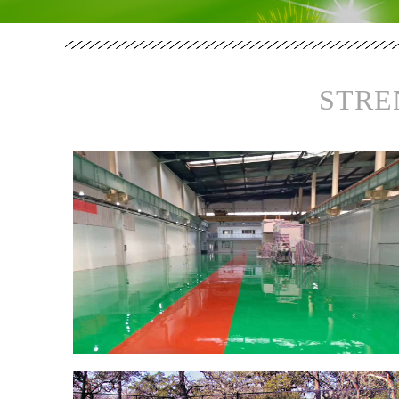
STRE
郑
州
思
念
食
品
环
氧
自
平
流
地
河南硅PU球场地坪