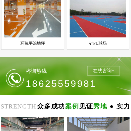
环氧平涂地坪
硅PU球场
情
查看详情
运动场地坪
环氧地坪
立即询问
立即询问
环氧平涂地坪
硅PU球场
咨询热线
在线咨询+
18625559981
STRENGTH
众多成功
案例
见证
秀地
● 实力
郑
州
思
念
食
品
环
氧
自
平
南
阳
地
下
停
车
场
无
震
防