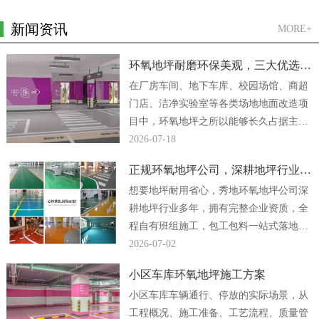
新闻资讯
MORE+
环氧地坪耐磨环保美观，三大优选方案
在厂房车间、地下车库、校园场馆、商超
门店、洁净实验室等各类场地地面改造项
目中，环氧地坪之所以能够长久占据主流
地位，核心原因便是它同时兼顾强悍耐磨
2026-07-18
性能、绿色环保...
正规环氧地坪公司，深耕地坪行业多年
想要地坪耐用省心，秀地环氧地坪公司深
耕地坪行业多年，拥有完整企业资质，全
程自有班组施工，包工包料一站式落地，
厂房、车间、地下车库地坪工程均可放心
2026-07-02
合作。...
小区车库环氧地坪施工方案
小区车库车辆通行、停放的实际场景，从
工程概况、施工准备、工艺流程、质量管