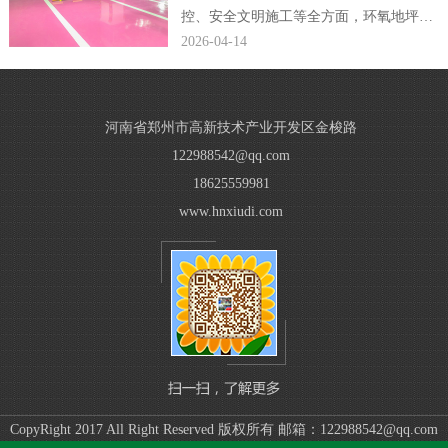
控、安全文明施工等全方面，环氧地坪公
司编辑完整规范了小区车库环氧地坪施工
2026-04-14
方案，贴合现场施工落地需求。...
河南省郑州市高新技术产业开发区金梭路
122988542@qq.com
18625559981
www.hnxiudi.com
CopyRight 2017 All Right Reserved 版权所有 邮箱：122988542@qq.com