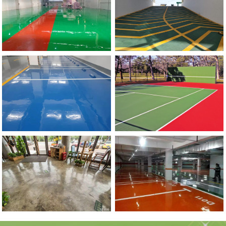
流
地
动
滑
郑
州
市
政
委
停
车
场
防
坡
河南硅PU球场地坪
滑
道
郑
州
环
氧
自
流
平
地
环氧复古地坪
坪施
工