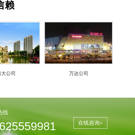
信赖
恒大公司
万达公
热线
625559981
在线咨询+