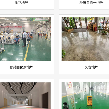
压花地坪
环氧自流平地坪
固化剂地坪
复古地坪
查看详情
坪
环氧地坪
立即询问
密封固化剂地坪
复古地坪
环氧防静电自流平地坪
氧彩砂地坪
查看详情
坪
环氧地坪