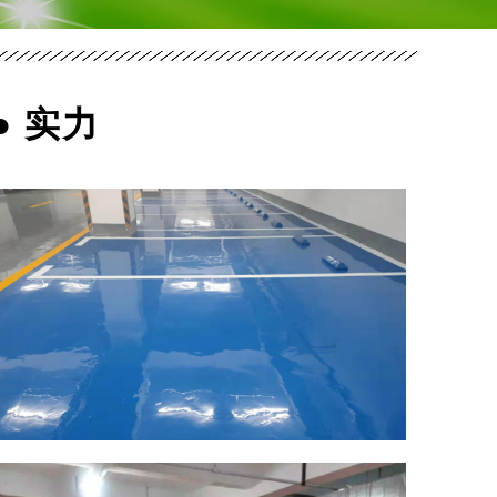
● 实力
郑
州
市
政
委
停
车
场
防
坡
滑
道
郑
州
环
氧
自
流
平
地