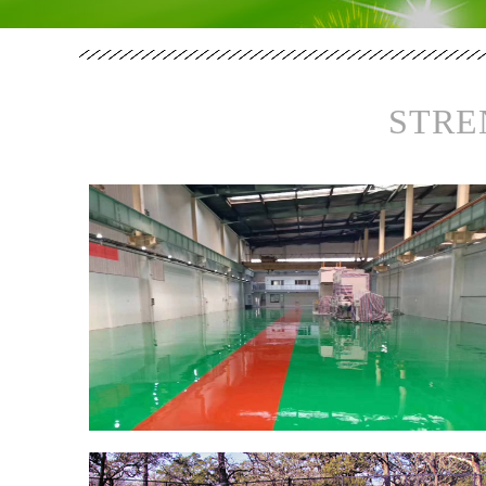
STRE
郑
州
思
念
食
品
环
氧
自
平
流
地
河南硅PU球场地坪