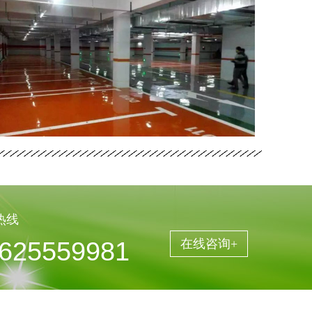
坪施
工
热线
625559981
在线咨询+