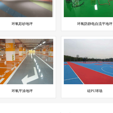
立即询问
环氧彩砂地坪
环氧防静电自流平地坪
氧平涂地坪
硅PU球场
查看详情
运动场地坪
坪
立即询问
环氧平涂地坪
硅PU球场