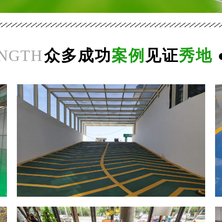
NGTH
众多成功
案例
见证
秀地
南
阳
地
下
停
车
场
无
震
防
动
滑
环氧复古地坪