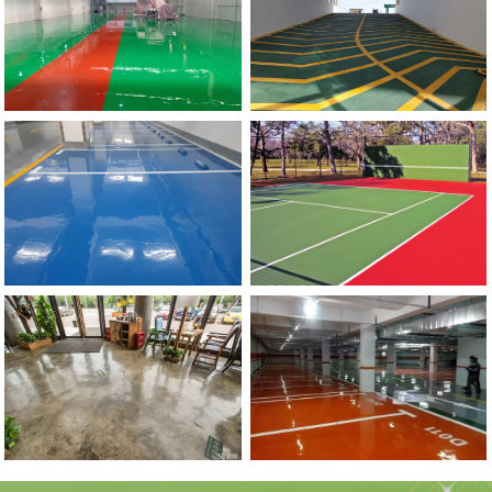
流
地
动
滑
郑
州
市
政
委
停
车
场
防
坡
河南硅PU球场地坪
滑
道
郑
州
环
氧
自
流
平
地
环氧复古地坪
坪施
工