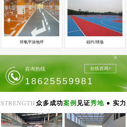
环氧平涂地坪
硅PU球场
情
查看详情
运动场地坪
环氧地坪
立即询问
立即询问
环氧平涂地坪
硅PU球场
咨询热线
在线咨询+
18625559981
STRENGTH
众多成功
案例
见证
秀地
● 实力
郑
州
思
念
食
品
环
氧
自
平
南
阳
地
下
停
车
场
无
震
防