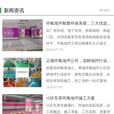
新闻资讯
MORE+
环氧地坪耐磨环保美观，三大优选方案
在厂房车间、地下车库、校园场馆、商超
门店、洁净实验室等各类场地地面改造项
目中，环氧地坪之所以能够长久占据主流
地位，核心原因便是它同时兼顾强悍耐磨
2026-07-18
性能、绿色环保...
正规环氧地坪公司，深耕地坪行业多年
想要地坪耐用省心，秀地环氧地坪公司深
耕地坪行业多年，拥有完整企业资质，全
程自有班组施工，包工包料一站式落地，
厂房、车间、地下车库地坪工程均可放心
2026-07-02
合作。...
小区车库环氧地坪施工方案
小区车库车辆通行、停放的实际场景，从
工程概况、施工准备、工艺流程、质量管