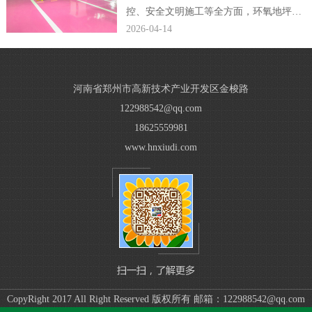
控、安全文明施工等全方面，环氧地坪公
司编辑完整规范了小区车库环氧地坪施工
2026-04-14
方案，贴合现场施工落地需求。...
河南省郑州市高新技术产业开发区金梭路
122988542@qq.com
18625559981
www.hnxiudi.com
CopyRight 2017 All Right Reserved 版权所有 邮箱：122988542@qq.com