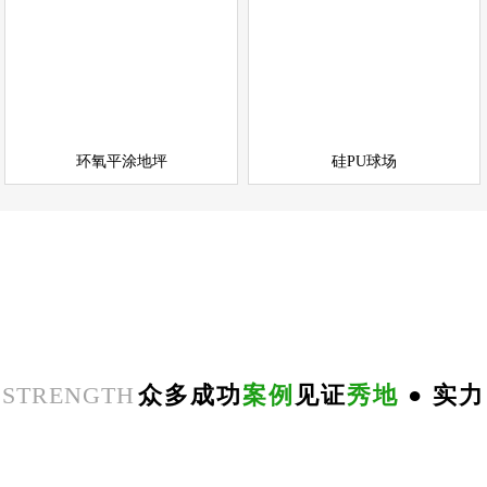
环氧平涂地坪
硅PU球场
情
查看详情
运动场地坪
环氧地坪
立即询问
立即询问
环氧平涂地坪
硅PU球场
咨询热线
在线咨询+
18625559981
STRENGTH
众多成功
案例
见证
秀地
● 实力
郑
州
思
念
食
品
环
氧
自
平
南
阳
地
下
停
车
场
无
震
防