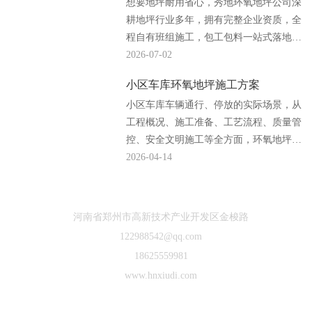
想要地坪耐用省心，秀地环氧地坪公司深
耕地坪行业多年，拥有完整企业资质，全
程自有班组施工，包工包料一站式落地，
厂房、车间、地下车库地坪工程均可放心
2026-07-02
合作。...
小区车库环氧地坪施工方案
小区车库车辆通行、停放的实际场景，从
工程概况、施工准备、工艺流程、质量管
控、安全文明施工等全方面，环氧地坪公
司编辑完整规范了小区车库环氧地坪施工
2026-04-14
方案，贴合现场施工落地需求。...
河南省郑州市高新技术产业开发区金梭路
122988542@qq.com
18625559981
www.hnxiudi.com