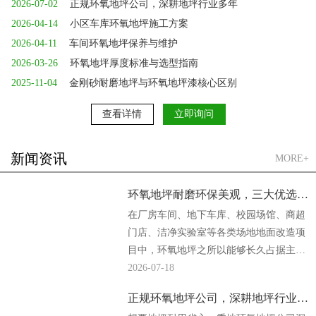
2026-07-02
正规环氧地坪公司，深耕地坪行业多年
2026-04-14
小区车库环氧地坪施工方案
2026-04-11
车间环氧地坪保养与维护
2026-03-26
环氧地坪厚度标准与选型指南
2025-11-04
金刚砂耐磨地坪与环氧地坪漆核心区别
查看详情
立即询问
新闻资讯
MORE+
环氧地坪耐磨环保美观，三大优选方案
在厂房车间、地下车库、校园场馆、商超
门店、洁净实验室等各类场地地面改造项
目中，环氧地坪之所以能够长久占据主流
地位，核心原因便是它同时兼顾强悍耐磨
2026-07-18
性能、绿色环保...
正规环氧地坪公司，深耕地坪行业多年