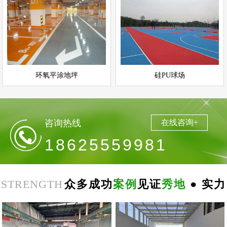
环氧平涂地坪
硅PU球场
情
查看详情
运动场地坪
环氧地坪
立即询问
立即询问
环氧平涂地坪
硅PU球场
咨询热线
在线咨询+
18625559981
STRENGTH
众多成功
案例
见证
秀地
● 实力
郑
州
思
念
食
品
环
氧
自
平
南
阳
地
下
停
车
场
无
震
防