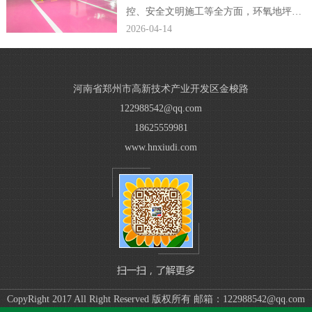
控、安全文明施工等全方面，环氧地坪公
司编辑完整规范了小区车库环氧地坪施工
2026-04-14
方案，贴合现场施工落地需求。...
河南省郑州市高新技术产业开发区金梭路
122988542@qq.com
18625559981
www.hnxiudi.com
CopyRight 2017 All Right Reserved 版权所有 邮箱：122988542@qq.com