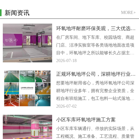
新闻资讯
MORE+
环氧地坪耐磨环保美观，三大优选方案
在厂房车间、地下车库、校园场馆、商超
门店、洁净实验室等各类场地地面改造项
目中，环氧地坪之所以能够长久占据主流
地位，核心原因便是它同时兼顾强悍耐磨
2026-07-18
性能、绿色环保...
正规环氧地坪公司，深耕地坪行业多年
想要地坪耐用省心，秀地环氧地坪公司深
耕地坪行业多年，拥有完整企业资质，全
程自有班组施工，包工包料一站式落地，
厂房、车间、地下车库地坪工程均可放心
2026-07-02
合作。...
小区车库环氧地坪施工方案
小区车库车辆通行、停放的实际场景，从
工程概况、施工准备、工艺流程、质量管