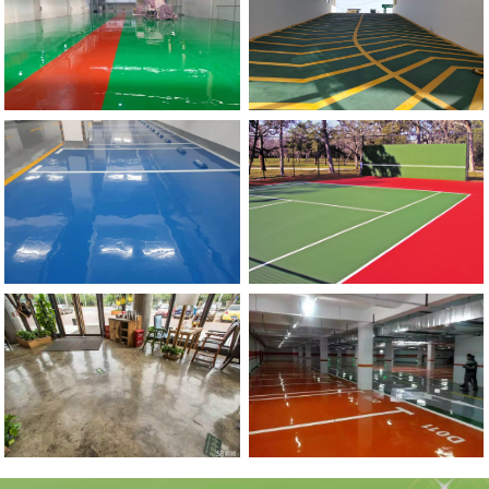
流
地
动
滑
郑
州
市
政
委
停
车
场
防
坡
河南硅PU球场地坪
滑
道
郑
州
环
氧
自
流
平
地
环氧复古地坪
坪施
工