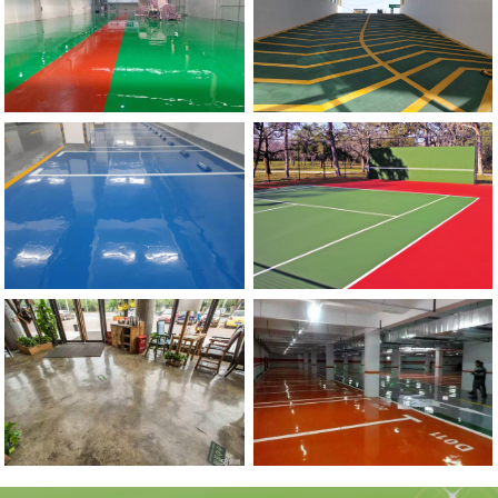
流
地
动
滑
郑
州
市
政
委
停
车
场
防
坡
河南硅PU球场地坪
滑
道
郑
州
环
氧
自
流
平
地
环氧复古地坪
坪施
工