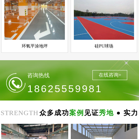
环氧平涂地坪
硅PU球场
情
查看详情
运动场地坪
环氧地坪
立即询问
立即询问
环氧平涂地坪
硅PU球场
咨询热线
在线咨询+
18625559981
STRENGTH
众多成功
案例
见证
秀地
● 实力
郑
州
思
念
食
品
环
氧
自
平
南
阳
地
下
停
车
场
无
震
防