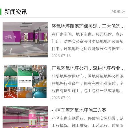
新闻资讯
MORE+
环氧地坪耐磨环保美观，三大优选方案
在厂房车间、地下车库、校园场馆、商超
门店、洁净实验室等各类场地地面改造项
目中，环氧地坪之所以能够长久占据主流
地位，核心原因便是它同时兼顾强悍耐磨
2026-07-18
性能、绿色环保...
正规环氧地坪公司，深耕地坪行业多年
想要地坪耐用省心，秀地环氧地坪公司深
耕地坪行业多年，拥有完整企业资质，全
程自有班组施工，包工包料一站式落地，
厂房、车间、地下车库地坪工程均可放心
2026-07-02
合作。...
小区车库环氧地坪施工方案
小区车库车辆通行、停放的实际场景，从
工程概况、施工准备、工艺流程、质量管