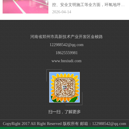
控、安全文明施工等全方面，环氧地坪公
司编辑完整规范了小区车库环氧地坪施工
2026-04-14
方案，贴合现场施工落地需求。...
河南省郑州市高新技术产业开发区金梭路
122988542@qq.com
18625559981
www.hnxiudi.com
CopyRight 2017 All Right Reserved 版权所有 邮箱：122988542@qq.com